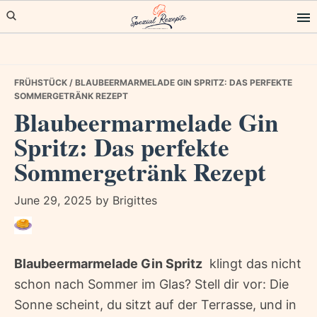
Skip
Skip
Skip
to
to
to
primary
main
primary
navigation
content
sidebar
FRÜHSTÜCK
/ BLAUBEERMARMELADE GIN SPRITZ: DAS PERFEKTE
SOMMERGETRÄNK REZEPT
Blaubeermarmelade Gin
Spritz: Das perfekte
Sommergetränk Rezept
June 29, 2025
by
Brigittes
Blaubeermarmelade Gin Spritz
 klingt das nicht
schon nach Sommer im Glas? Stell dir vor: Die
Sonne scheint, du sitzt auf der Terrasse, und in