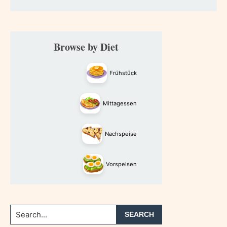
Primary
Browse by Diet
Sidebar
Frühstück
Mittagessen
Nachspeise
Vorspeisen
Search...