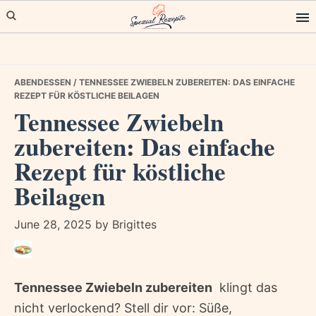
Skip
Skip
Skip
to
to
to
primary
main
primary
navigation
content
sidebar
ABENDESSEN
/ TENNESSEE ZWIEBELN ZUBEREITEN: DAS EINFACHE
REZEPT FÜR KÖSTLICHE BEILAGEN
Tennessee Zwiebeln
zubereiten: Das einfache
Rezept für köstliche
Beilagen
June 28, 2025
by
Brigittes
Tennessee Zwiebeln zubereiten
 klingt das
nicht verlockend? Stell dir vor: Süße,