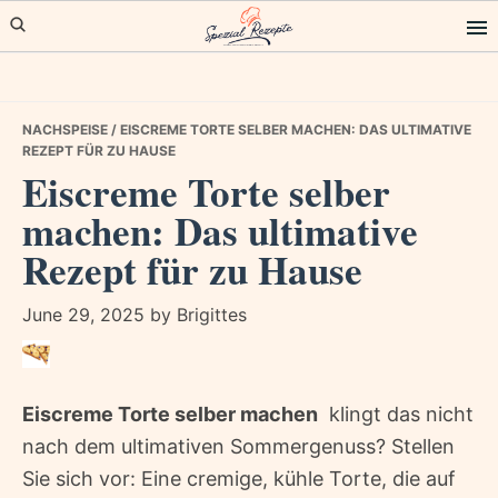
Skip
Skip
Skip
to
to
to
primary
main
primary
navigation
content
sidebar
NACHSPEISE
/ EISCREME TORTE SELBER MACHEN: DAS ULTIMATIVE
REZEPT FÜR ZU HAUSE
Eiscreme Torte selber
machen: Das ultimative
Rezept für zu Hause
June 29, 2025
by
Brigittes
Eiscreme Torte selber machen
 klingt das nicht
nach dem ultimativen Sommergenuss? Stellen
Sie sich vor: Eine cremige, kühle Torte, die auf