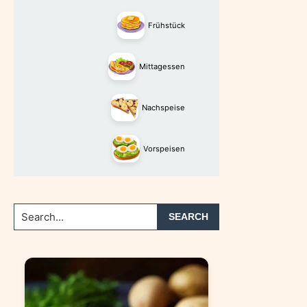
Frühstück
Mittagessen
Nachspeise
Vorspeisen
Search...