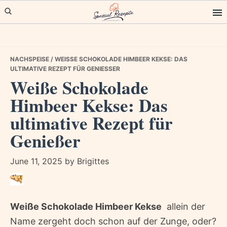
Skip
Skip
Skip
to
to
to
primary
main
primary
navigation
content
sidebar
NACHSPEISE
/ WEISSE SCHOKOLADE HIMBEER KEKSE: DAS U
LTIMATIVE REZEPT FÜR GENIESSER
Weiße Schokolade
Himbeer Kekse: Das
ultimative Rezept für
Genießer
June 11, 2025
by
Brigittes
Weiße Schokolade Himbeer Kekse
 allein der
Name zergeht doch schon auf der Zunge, oder?