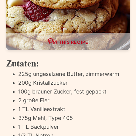
THIS RECIPE
Zutaten:
225g ungesalzene Butter, zimmerwarm
200g Kristallzucker
100g brauner Zucker, fest gepackt
2 große Eier
1 TL Vanilleextrakt
375g Mehl, Type 405
1 TL Backpulver
1/2 TL Natron