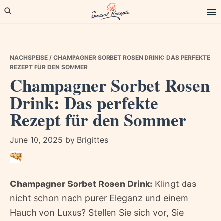
Skip
Skip
Skip
to
to
to
primary
main
primary
navigation
content
sidebar
NACHSPEISE
/ CHAMPAGNER SORBET ROSEN DRINK: DAS PERFEKTE
REZEPT FÜR DEN SOMMER
Champagner Sorbet Rosen
Drink: Das perfekte
Rezept für den Sommer
June 10, 2025
by
Brigittes
Champagner Sorbet Rosen Drink:
Klingt das
nicht schon nach purer Eleganz und einem
Hauch von Luxus? Stellen Sie sich vor, Sie