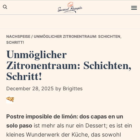
Skip
Skip
Skip
to
to
to
primary
main
primary
navigation
content
sidebar
NACHSPEISE
/ UNMÖGLICHER ZITRONENTRAUM: SCHICHTEN,
SCHRITT!
Unmöglicher
Zitronentraum: Schichten,
Schritt!
December 28, 2025
by
Brigittes
Postre imposible de limón: dos capas en un
solo paso
ist mehr als nur ein Dessert; es ist ein
kleines Wunderwerk der Küche, das sowohl