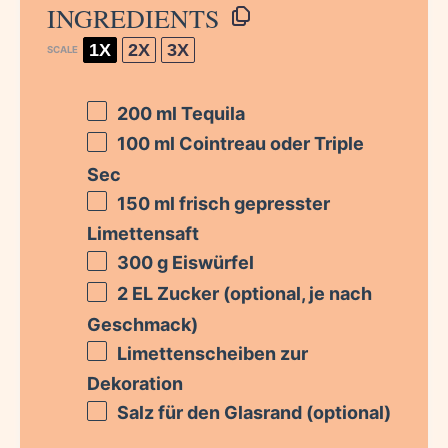
INGREDIENTS
1X
2X
3X
SCALE
200
ml Tequila
100
ml Cointreau oder Triple
Sec
150
ml frisch gepresster
Limettensaft
300 g
Eiswürfel
2
EL Zucker (optional, je nach
Geschmack)
Limettenscheiben zur
Dekoration
Salz für den Glasrand (optional)