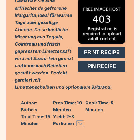
Genießen Sie eine
erfrischende gefrorene
Margarita, ideal für warme
Tage oder gesellige
Abende. Diese köstliche
Mischung aus Tequila,
Cointreau und frisch
gepresstem Limettensaft
PRINT RECIPE
wird mit Eiswürfeln gemixt
und kann nach Belieben
PIN RECIPE
gesüßt werden. Perfekt
garniert mit
Limettenscheiben und optionalem Salzrand.
Author:
Prep Time:
10
Cook Time:
5
Bärbels
Minuten
Minuten
Total Time:
15
Yield:
2
–
3
Minuten
Portionen
1
x