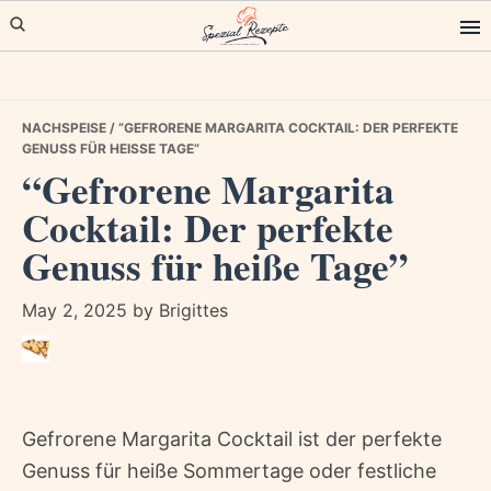
Skip
Skip
Skip
to
to
to
primary
main
primary
navigation
content
sidebar
NACHSPEISE
/ “GEFRORENE MARGARITA COCKTAIL: DER PERFEKTE
GENUSS FÜR HEISSE TAGE”
“Gefrorene Margarita
Cocktail: Der perfekte
Genuss für heiße Tage”
May 2, 2025
by
Brigittes
Gefrorene Margarita Cocktail ist der perfekte
Genuss für heiße Sommertage oder festliche