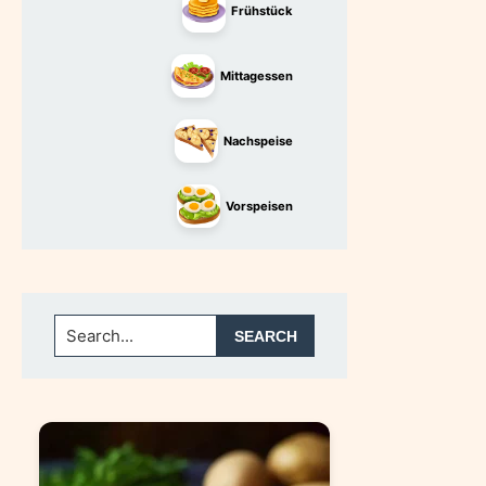
Frühstück
Mittagessen
Nachspeise
Vorspeisen
Search...