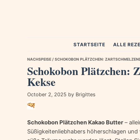
Skip
Skip
Skip
to
to
to
primary
main
primary
navigation
content
sidebar
Spezial
STARTSEITE
ALLE REZ
Rezepte
NACHSPEISE
/ SCHOKOBON PLÄTZCHEN: ZARTSCHMELZEND
Schokobon Plätzchen: 
Kekse
October 2, 2025
by
Brigittes
Schokobon Plätzchen Kakao Butter
– alle
Süßigkeitenliebhabers höherschlagen und 