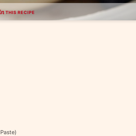
THIS RECIPE
m
 Paste)