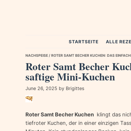
Skip
Skip
Skip
to
to
to
primary
main
primary
navigation
content
sidebar
Spezial
STARTSEITE
ALLE REZ
Rezepte
NACHSPEISE
/ ROTER SAMT BECHER KUCHEN: DAS EINFACH
Roter Samt Becher Kuch
saftige Mini-Kuchen
June 26, 2025
by
Brigittes
Roter Samt Becher Kuchen
 klingt das ni
tiefroter Kuchen, der in einer einzigen T