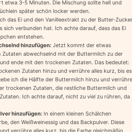
 etwa 3-5 Minuten. Die Mischung sollte hell und
e Küchlein später schön locker werden.
h das Ei und den Vanilleextrakt zu der Butter-Zucke
s sich verbunden hat. Ich achte darauf, dass das Ei
ümpchen entstehen.
chselnd hinzufügen:
Jetzt kommt der etwas
nen Zutaten abwechselnd mit der Buttermilch zu der
 und ende mit den trockenen Zutaten. Das bedeutet:
rockenen Zutaten hinzu und verrühre alles kurz, bis es
be ich die Hälfte der Buttermilch hinzu und verrühr
er trockenen Zutaten, die restliche Buttermilch und
utaten. Ich achte darauf, nicht zu viel zu rühren, da
lver hinzufügen:
In einem kleinen Schälchen
arbe, den Weißweinessig und das Backpulver. Diese
nd verrühre alles kurz, bis die Farbe gleichmäßig