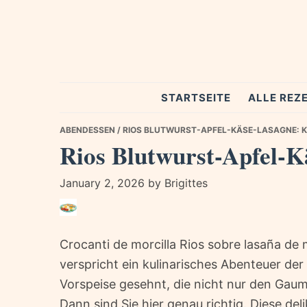
Skip
Skip
Skip
to
to
to
primary
main
primary
navigation
content
sidebar
Spezial
STARTSEITE
ALLE REZ
Rezepte
ABENDESSEN
/ RIOS BLUTWURST-APFEL-KÄSE-LASAGNE: K
Rios Blutwurst-Apfel-K
January 2, 2026
by
Brigittes
Crocanti de morcilla Rios sobre lasaña de
verspricht ein kulinarisches Abenteuer der
Vorspeise gesehnt, die nicht nur den Gau
Dann sind Sie hier genau richtig. Diese deli