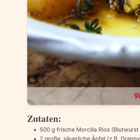
Zutaten:
500 g frische Morcilla Rios (Blutwurst
2 große, säuerliche Äpfel (z.B. Grann