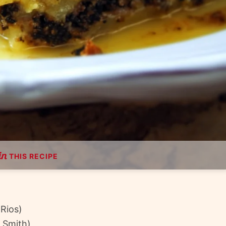
THIS RECIPE
 Rios)
y Smith)