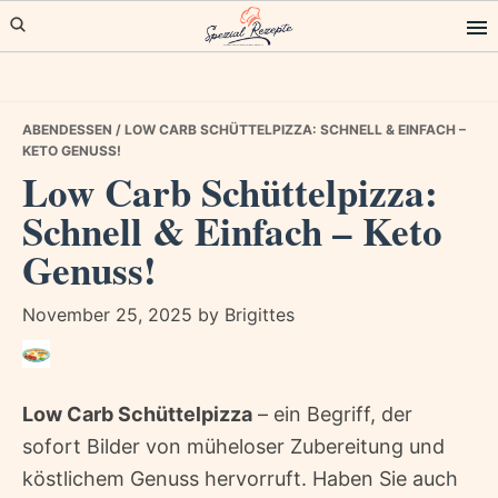
Skip
Skip
Skip
to
to
to
primary
main
primary
navigation
content
sidebar
ABENDESSEN
/ LOW CARB SCHÜTTELPIZZA: SCHNELL & EINFACH –
KETO GENUSS!
Low Carb Schüttelpizza:
Schnell & Einfach – Keto
Genuss!
November 25, 2025
by
Brigittes
Low Carb Schüttelpizza
– ein Begriff, der
sofort Bilder von müheloser Zubereitung und
köstlichem Genuss hervorruft. Haben Sie auch