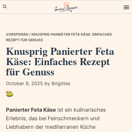
Skip
Skip
Skip
to
to
to
primary
main
primary
navigation
content
sidebar
VORSPEISEN
/ KNUSPRIG PANIERTER FETA KÄSE: EINFACHES
REZEPT FÜR GENUSS
Knusprig Panierter Feta
Käse: Einfaches Rezept
für Genuss
October 8, 2025
by
Brigittes
Panierter Feta Käse
ist ein kulinarisches
Erlebnis, das bei Feinschmeckern und
Liebhabern der mediterranen Küche