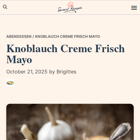
Skip
Skip
Skip
to
to
to
primary
main
primary
navigation
content
sidebar
ABENDESSEN
/ KNOBLAUCH CREME FRISCH MAYO
Knoblauch Creme Frisch
Mayo
October 21, 2025
by
Brigittes