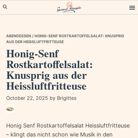
Skip
Skip
Skip
to
to
to
primary
main
primary
navigation
content
sidebar
ABENDESSEN
/ HONIG-SENF ROSTKARTOFFELSALAT: KNUSPRIG
AUS DER HEISSLUFTFRITTEUSE
Honig-Senf
Rostkartoffelsalat:
Knusprig aus der
Heissluftfritteuse
October 22, 2025
by
Brigittes
Honig Senf Rostkartoffelsalat Heissluftfritteuse
– klingt das nicht schon wie Musik in den