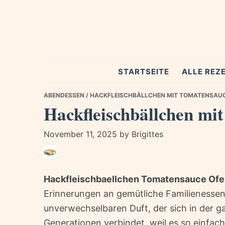
Skip
Skip
Skip
to
to
to
primary
main
primary
navigation
content
sidebar
Spezial
STARTSEITE
ALLE REZ
Rezepte
ABENDESSEN
/ HACKFLEISCHBÄLLCHEN MIT TOMATENSAUC
Hackfleischbällchen mi
November 11, 2025
by
Brigittes
Hackfleischbaellchen Tomatensauce Of
Erinnerungen an gemütliche Familienessen
unverwechselbaren Duft, der sich in der g
Generationen verbindet, weil es so einfach 