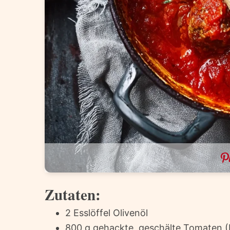
Zutaten:
2 Esslöffel Olivenöl
800 g gehackte, geschälte Tomaten 