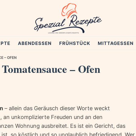
EPTE
ABENDESSEN
FRÜHSTÜCK
MITTAGESSEN
E – OFEN
t Tomatensauce – Ofen
en
– allein das Geräusch dieser Worte weckt
, an unkomplizierte Freuden und an den
anzen Wohnung ausbreitet. Es ist ein Gericht, das
ist, so köstlich und so unglaublich befriedigend. Wer