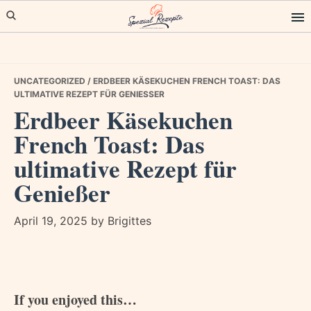
Skip
Skip
Skip
to
to
to
primary
main
primary
navigation
content
sidebar
UNCATEGORIZED
/ ERDBEER KÄSEKUCHEN FRENCH TOAST: DAS
ULTIMATIVE REZEPT FÜR GENIESSER
Erdbeer Käsekuchen
French Toast: Das
ultimative Rezept für
Genießer
April 19, 2025
by
Brigittes
If you enjoyed this…