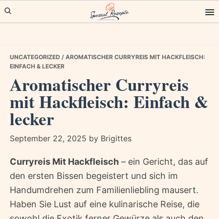
Skip
Skip
Skip
to
to
to
primary
main
primary
navigation
content
sidebar
UNCATEGORIZED
/ AROMATISCHER CURRYREIS MIT HACKFLEISCH:
EINFACH & LECKER
Aromatischer Curryreis
mit Hackfleisch: Einfach &
lecker
September 22, 2025
by
Brigittes
Curryreis Mit Hackfleisch
– ein Gericht, das auf
den ersten Bissen begeistert und sich im
Handumdrehen zum Familienliebling mausert.
Haben Sie Lust auf eine kulinarische Reise, die
sowohl die Exotik ferner Gewürze als auch den