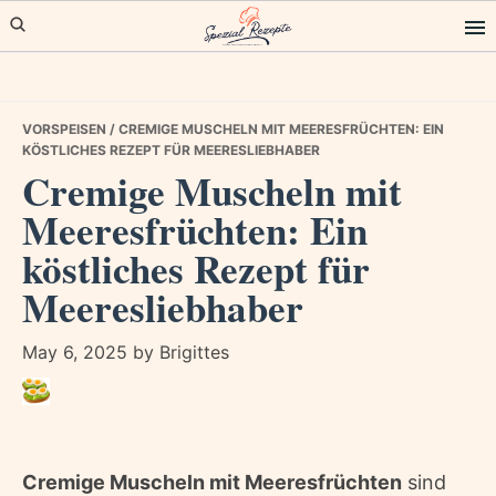
Skip
Skip
Skip
to
to
to
primary
main
primary
navigation
content
sidebar
VORSPEISEN
/ CREMIGE MUSCHELN MIT MEERESFRÜCHTEN: EIN
KÖSTLICHES REZEPT FÜR MEERESLIEBHABER
Cremige Muscheln mit
Meeresfrüchten: Ein
köstliches Rezept für
Meeresliebhaber
May 6, 2025
by
Brigittes
Cremige Muscheln mit Meeresfrüchten
sind