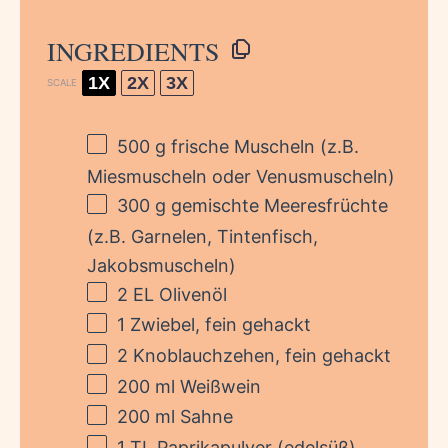
INGREDIENTS
1X
2X
3X
SCALE
500 g
frische Muscheln (z.B.
Miesmuscheln oder Venusmuscheln)
300 g
gemischte Meeresfrüchte
(z.B. Garnelen, Tintenfisch,
Jakobsmuscheln)
2
EL Olivenöl
1
Zwiebel, fein gehackt
2
Knoblauchzehen, fein gehackt
200
ml Weißwein
200
ml Sahne
1
TL Paprikapulver (edelsüß)