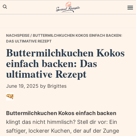
Skip
Skip
Skip
to
to
to
primary
main
primary
navigation
content
sidebar
NACHSPEISE
/ BUTTERMILCHKUCHEN KOKOS EINFACH BACKEN:
DAS ULTIMATIVE REZEPT
Buttermilchkuchen Kokos
einfach backen: Das
ultimative Rezept
June 19, 2025
by
Brigittes
Buttermilchkuchen Kokos einfach backen

klingt das nicht himmlisch? Stell dir vor: Ein
saftiger, lockerer Kuchen, der auf der Zunge