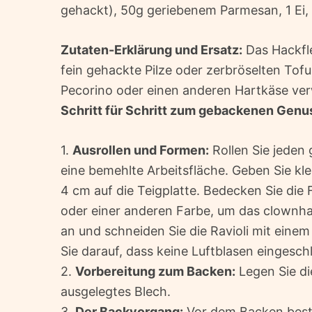
gehackt), 50g geriebenem Parmesan, 1 Ei, 
Zutaten-Erklärung und Ersatz:
Das Hackfle
fein gehackte Pilze oder zerbröselten Tof
Pecorino oder einen anderen Hartkäse ve
Schritt für Schritt zum gebackenen Genu
1.
Ausrollen und Formen:
Rollen Sie jeden 
eine bemehlte Arbeitsfläche. Geben Sie kl
4 cm auf die Teigplatte. Bedecken Sie die 
oder einer anderen Farbe, um das clownhaf
an und schneiden Sie die Ravioli mit eine
Sie darauf, dass keine Luftblasen eingesch
2.
Vorbereitung zum Backen:
Legen Sie di
ausgelegtes Blech.
3.
Der Backvorgang:
Vor dem Backen bestre