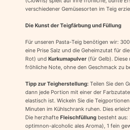
(Clowns) spielt auf ihre fröhliche, bunte 
verschiedener Gemüsesorten im Teig erziel
Die Kunst der Teigfärbung und Füllung
Für unseren Pasta-Teig benötigen wir: 300g
eine Prise Salz und die Geheimzutat für di
Rot) und
Kurkumapulver
(für Gelb). Diese 
fröhliche Note, ohne den Geschmack zu be
Tipp zur Teigherstellung:
Teilen Sie den G
dann jede Portion mit einer der Farbzutaten
elastisch ist. Wickeln Sie die Teigportione
Minuten im Kühlschrank ruhen. Dies erleich
Die herzhafte
Fleischfüllung
besteht aus:
optimnon-alcoholic ales Aroma), 1 fein ge