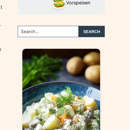
Vorspeisen
tt
.
Search...
e