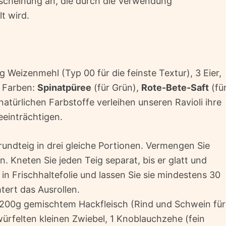
Erscheinung an, die durch die Verwendung
t wird.
 Weizenmehl (Typ 00 für die feinste Textur), 3 Eier,
e Farben:
Spinatpüree
(für Grün),
Rote-Bete-Saft
(fü
natürlichen Farbstoffe verleihen unseren Ravioli ihre
einträchtigen.
rundteig in drei gleiche Portionen. Vermengen Sie
. Kneten Sie jeden Teig separat, bis er glatt und
n in Frischhaltefolie und lassen Sie sie mindestens 30
tert das Ausrollen.
 200g gemischtem Hackfleisch (Rind und Schwein für
würfelten kleinen Zwiebel, 1 Knoblauchzehe (fein