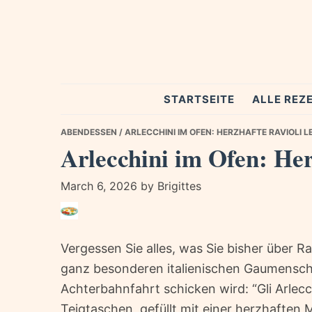
Skip
Skip
Skip
to
to
to
primary
main
primary
navigation
content
sidebar
Spezial
STARTSEITE
ALLE REZ
Rezepte
ABENDESSEN
/ ARLECCHINI IM OFEN: HERZHAFTE RAVIOLI 
Arlecchini im Ofen: Her
March 6, 2026
by
Brigittes
Vergessen Sie alles, was Sie bisher über R
ganz besonderen italienischen Gaumensch
Achterbahnfahrt schicken wird: “Gli Arlecch
Teigtaschen, gefüllt mit einer herzhaften 