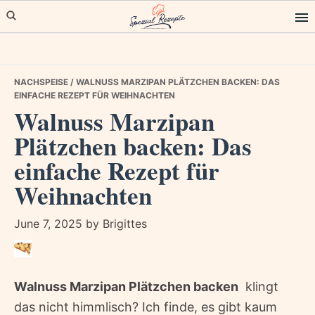
Skip
Skip
Skip
to
to
to
primary
main
primary
navigation
content
sidebar
NACHSPEISE
/ WALNUSS MARZIPAN PLÄTZCHEN BACKEN: DAS
EINFACHE REZEPT FÜR WEIHNACHTEN
Walnuss Marzipan
Plätzchen backen: Das
einfache Rezept für
Weihnachten
June 7, 2025
by
Brigittes
Walnuss Marzipan Plätzchen backen
 klingt
das nicht himmlisch? Ich finde, es gibt kaum