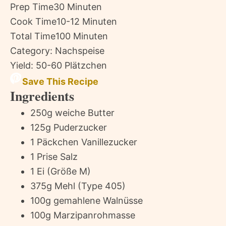
Prep Time
30 Minuten
Cook Time
10-12 Minuten
Total Time
100 Minuten
Category:
Nachspeise
Yield:
50-60 Plätzchen
Save This Recipe
Ingredients
250g weiche Butter
125g Puderzucker
1 Päckchen Vanillezucker
1 Prise Salz
1 Ei (Größe M)
375g Mehl (Type 405)
100g gemahlene Walnüsse
100g Marzipanrohmasse