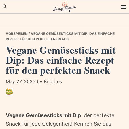
Skip
Skip
Skip
to
to
to
primary
main
primary
navigation
content
sidebar
VORSPEISEN
/ VEGANE GEMÜSESTICKS MIT DIP: DAS EINFACHE
REZEPT FÜR DEN PERFEKTEN SNACK
Vegane Gemüsesticks mit
Dip: Das einfache Rezept
für den perfekten Snack
May 27, 2025
by
Brigittes
Vegane Gemüsesticks mit Dip
 der perfekte
Snack für jede Gelegenheit! Kennen Sie das