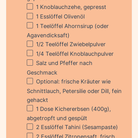
1
Knoblauchzehe, gepresst
1
Esslöffel Olivenöl
1
Teelöffel Ahornsirup (oder
Agavendicksaft)
1/2
Teelöffel Zwiebelpulver
1/4
Teelöffel Knoblauchpulver
Salz und Pfeffer nach
Geschmack
Optional: frische Kräuter wie
Schnittlauch, Petersilie oder Dill, fein
gehackt
1
Dose Kichererbsen (
400g
),
abgetropft und gespült
2
Esslöffel Tahini (Sesampaste)
2
Esslöffel Zitronensaft, frisch