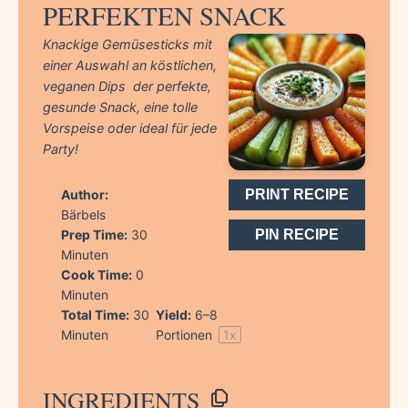
PERFEKTEN SNACK
Knackige Gemüsesticks mit
einer Auswahl an köstlichen,
veganen Dips  der perfekte,
gesunde Snack, eine tolle
Vorspeise oder ideal für jede
Party!
Author:
PRINT RECIPE
Bärbels
Prep Time:
30
PIN RECIPE
Minuten
Cook Time:
0
Minuten
Total Time:
30
Yield:
6
–
8
Minuten
Portionen
1
x
INGREDIENTS