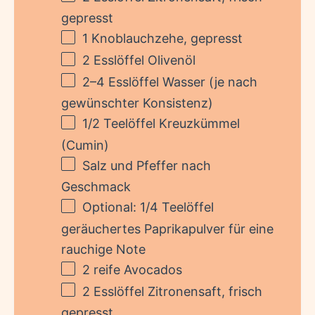
gepresst
1
Knoblauchzehe, gepresst
2
Esslöffel Olivenöl
2
–
4
Esslöffel Wasser (je nach
gewünschter Konsistenz)
1/2
Teelöffel Kreuzkümmel
(Cumin)
Salz und Pfeffer nach
Geschmack
Optional: 1/4 Teelöffel
geräuchertes Paprikapulver für eine
rauchige Note
2
reife Avocados
2
Esslöffel Zitronensaft, frisch
gepresst