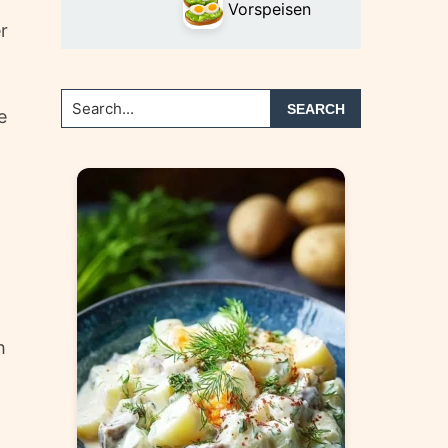
Vorspeisen
r
Search...
e
h