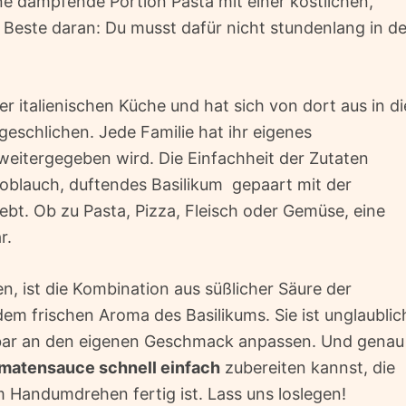
ine dampfende Portion Pasta mit einer köstlichen,
este daran: Du musst dafür nicht stundenlang in de
er italienischen Küche und hat sich von dort aus in di
geschlichen. Jede Familie hat ihr eigenes
eitergegeben wird. Die Einfachheit der Zutaten 
blauch, duftendes Basilikum  gepaart mit der
iebt. Ob zu Pasta, Pizza, Fleisch oder Gemüse, eine
r.
n, ist die Kombination aus süßlicher Säure der
m frischen Aroma des Basilikums. Sie ist unglaublic
derbar an den eigenen Geschmack anpassen. Und genau
matensauce schnell einfach
zubereiten kannst, die
 Handumdrehen fertig ist. Lass uns loslegen!