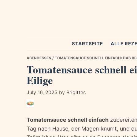
Skip
Skip
Skip
to
to
to
primary
main
primary
navigation
content
sidebar
Spezial
STARTSEITE
ALLE REZ
Rezepte
ABENDESSEN
/ TOMATENSAUCE SCHNELL EINFACH: DAS BES
Tomatensauce schnell ei
Eilige
July 16, 2025
by
Brigittes
Tomatensauce schnell einfach
zubereiten
Tag nach Hause, der Magen knurrt, und du