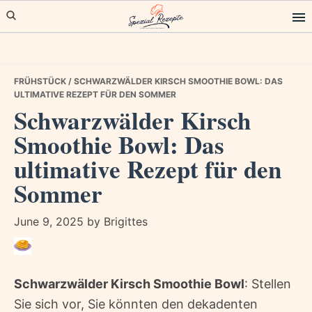
Skip
Skip
Skip
to
to
to
primary
main
primary
navigation
content
sidebar
FRÜHSTÜCK
/ SCHWARZWÄLDER KIRSCH SMOOTHIE BOWL: DAS
ULTIMATIVE REZEPT FÜR DEN SOMMER
Schwarzwälder Kirsch
Smoothie Bowl: Das
ultimative Rezept für den
Sommer
June 9, 2025
by
Brigittes
Schwarzwälder Kirsch Smoothie Bowl
: Stellen
Sie sich vor, Sie könnten den dekadenten