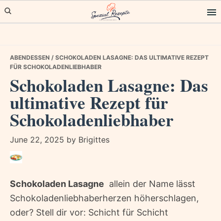
Skip
Skip
Skip
to
to
to
primary
main
primary
navigation
content
sidebar
ABENDESSEN
/ SCHOKOLADEN LASAGNE: DAS ULTIMATIVE REZEPT
FÜR SCHOKOLADENLIEBHABER
Schokoladen Lasagne: Das
ultimative Rezept für
Schokoladenliebhaber
June 22, 2025
by
Brigittes
Schokoladen Lasagne
 allein der Name lässt
Schokoladenliebhaberherzen höherschlagen,
oder? Stell dir vor: Schicht für Schicht