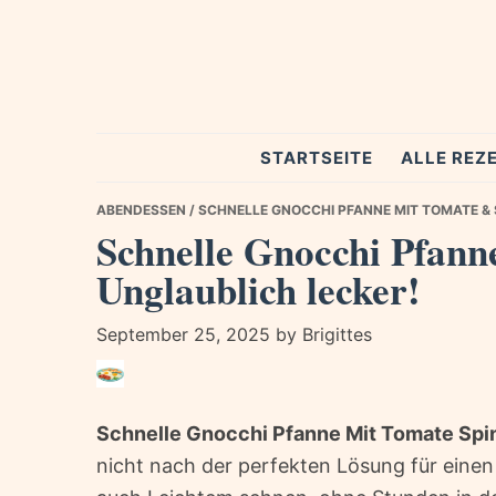
Skip
Skip
Skip
to
to
to
primary
main
primary
navigation
content
sidebar
Spezial
STARTSEITE
ALLE REZ
Rezepte
ABENDESSEN
/ SCHNELLE GNOCCHI PFANNE MIT TOMATE & 
Schnelle Gnocchi Pfann
Unglaublich lecker!
September 25, 2025
by
Brigittes
Schnelle Gnocchi Pfanne Mit Tomate Spin
nicht nach der perfekten Lösung für eine