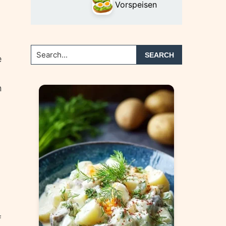
Vorspeisen
Search...
e
n
n
f