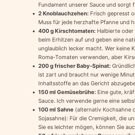
Fundament unserer Sauce und sorgt 
2 Knoblauchzehen:
Frisch gepresst o
Muss für jede herzhafte Pfanne und 
400 g Kirschtomaten:
Halbierte oder 
beim Erhitzen auf und geben eine natü
unglaublich lecker macht. Wer keine 
Roma-Tomaten verwenden, aber Kirsc
200 g frischer Baby-Spinat:
Gründlic
ist zart und braucht nur wenige Min
Inhaltsstoffe an das Gericht abzugebe
150 ml Gemüsebrühe:
Eine gute, kräf
Sauce. Ich verwende gerne eine selb
100 ml Sahne
(alternativ Kochsahne o
Sojasahne): Für die Cremigkeit, die 
Sie es leichter mögen, können Sie a