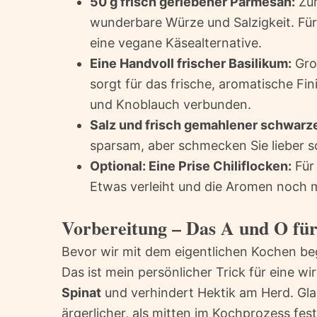
50 g frisch geriebener Parmesan:
Zum
wunderbare Würze und Salzigkeit. Für
eine vegane Käsealternative.
Eine Handvoll frischer Basilikum:
Gro
sorgt für das frische, aromatische F
und Knoblauch verbunden.
Salz und frisch gemahlener schwarze
sparsam, aber schmecken Sie lieber sc
Optional: Eine Prise Chiliflocken:
Für 
Etwas verleiht und die Aromen noch 
Vorbereitung – Das A und O für
Bevor wir mit dem eigentlichen Kochen begi
Das ist mein persönlicher Trick für eine wi
Spinat
und verhindert Hektik am Herd. Glau
ärgerlicher, als mitten im Kochprozess fes