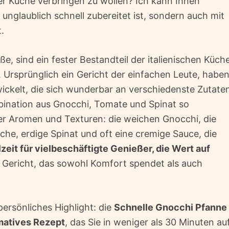
r Küche verbringen zu wollen? Ich kann Ihnen
 unglaublich schnell zubereitet ist, sondern auch mit
.
ße, sind ein fester Bestandteil der italienischen Küch
Ursprünglich ein Gericht der einfachen Leute, habe
twickelt, die sich wunderbar an verschiedenste Zutate
ination aus Gnocchi, Tomate und Spinat so
der Aromen und Texturen: die weichen Gnocchi, die
sche, erdige Spinat und oft eine cremige Sauce, die
lzeit für vielbeschäftigte Genießer, die Wert auf
n Gericht, das sowohl Komfort spendet als auch
ersönliches Highlight: die
Schnelle Gnocchi Pfanne
imatives Rezept
, das Sie in weniger als 30 Minuten au