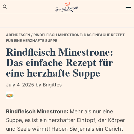
Skip
Skip
Skip
to
to
to
primary
main
primary
navigation
content
sidebar
ABENDESSEN
/ RINDFLEISCH MINESTRONE: DAS EINFACHE REZEPT
FÜR EINE HERZHAFTE SUPPE
Rindfleisch Minestrone:
Das einfache Rezept für
eine herzhafte Suppe
July 4, 2025
by
Brigittes
Rindfleisch Minestrone
: Mehr als nur eine
Suppe, es ist ein herzhafter Eintopf, der Körper
und Seele wärmt! Haben Sie jemals ein Gericht