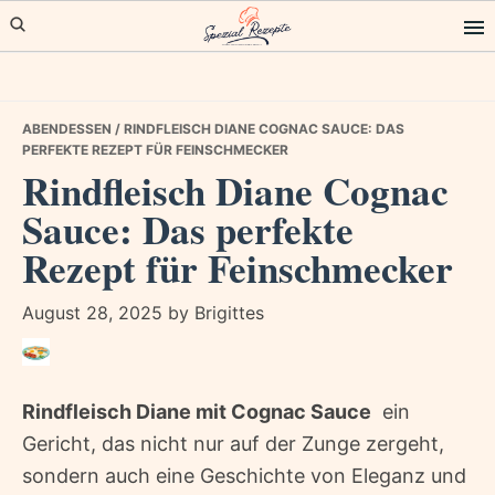
Skip
Skip
Skip
to
to
to
primary
main
primary
navigation
content
sidebar
ABENDESSEN
/ RINDFLEISCH DIANE COGNAC SAUCE: DAS
PERFEKTE REZEPT FÜR FEINSCHMECKER
Rindfleisch Diane Cognac
Sauce: Das perfekte
Rezept für Feinschmecker
August 28, 2025
by
Brigittes
Rindfleisch Diane mit Cognac Sauce
 ein
Gericht, das nicht nur auf der Zunge zergeht,
sondern auch eine Geschichte von Eleganz und