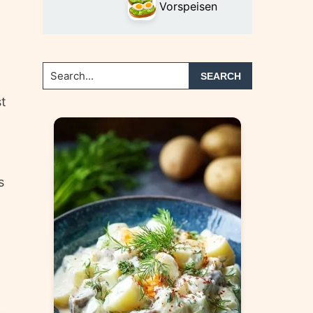
Vorspeisen
Search...
st
s
