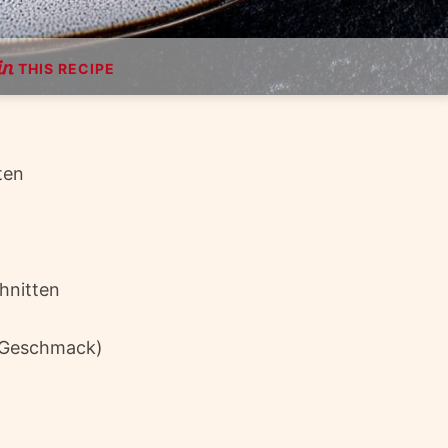
THIS RECIPE
ten
n
hnitten
h Geschmack)