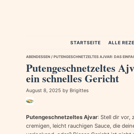
Skip
Skip
Skip
to
to
to
primary
main
primary
navigation
content
sidebar
Spezial
STARTSEITE
ALLE REZ
Rezepte
ABENDESSEN
/ PUTENGESCHNETZELTES AJVAR: DAS EINFAC
Putengeschnetzeltes Ajv
ein schnelles Gericht
August 8, 2025
by
Brigittes
Putengeschnetzeltes Ajvar
: Stell dir vor
cremigen, leicht rauchigen Sauce, die dei