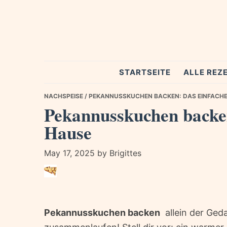
Skip
Skip
Skip
to
to
to
primary
main
primary
navigation
content
sidebar
Spezial
STARTSEITE
ALLE REZ
Rezepte
NACHSPEISE
/ PEKANNUSSKUCHEN BACKEN: DAS EINFACHE
Pekannusskuchen backen
Hause
May 17, 2025
by
Brigittes
Pekannusskuchen backen
 allein der Ge