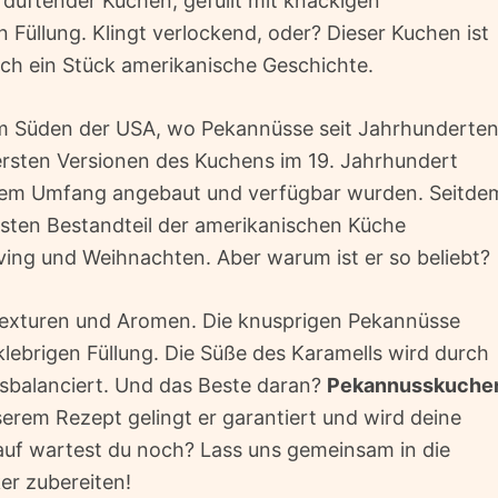
 duftender Kuchen, gefüllt mit knackigen
 Füllung. Klingt verlockend, oder? Dieser Kuchen ist
ch ein Stück amerikanische Geschichte.
m Süden der USA, wo Pekannüsse seit Jahrhunderte
 ersten Versionen des Kuchens im 19. Jahrhundert
erem Umfang angebaut und verfügbar wurden. Seitde
sten Bestandteil der amerikanischen Küche
ving und Weihnachten. Aber warum ist er so beliebt?
 Texturen und Aromen. Die knusprigen Pekannüsse
ebrigen Füllung. Die Süße des Karamells wird durch
usbalanciert. Und das Beste daran?
Pekannusskuche
serem Rezept gelingt er garantiert und wird deine
auf wartest du noch? Lass uns gemeinsam in die
er zubereiten!