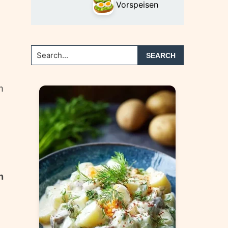
Vorspeisen
Search...
n
m
n