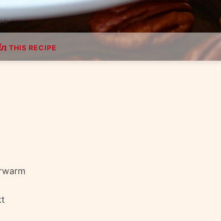
THIS RECIPE
erwarm
kt