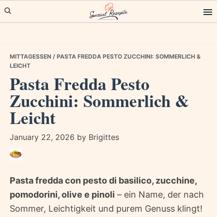
Skip
Skip
Skip
to
to
to
primary
main
primary
navigation
content
sidebar
MITTAGESSEN
/ PASTA FREDDA PESTO ZUCCHINI: SOMMERLICH &
LEICHT
Pasta Fredda Pesto
Zucchini: Sommerlich &
Leicht
January 22, 2026
by
Brigittes
Pasta fredda con pesto di basilico, zucchine,
pomodorini, olive e pinoli
– ein Name, der nach
Sommer, Leichtigkeit und purem Genuss klingt!