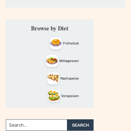
Primary
Browse by Diet
Sidebar
Frühstück
Mittagessen
Nachspeise
Vorspeisen
Search...