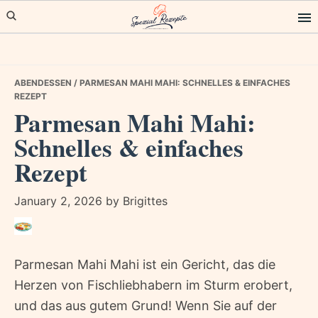
Skip
Skip
Skip
to
to
to
primary
main
primary
navigation
content
sidebar
ABENDESSEN
/ PARMESAN MAHI MAHI: SCHNELLES & EINFACHES
REZEPT
Parmesan Mahi Mahi:
Schnelles & einfaches
Rezept
January 2, 2026
by
Brigittes
Parmesan Mahi Mahi ist ein Gericht, das die
Herzen von Fischliebhabern im Sturm erobert,
und das aus gutem Grund! Wenn Sie auf der