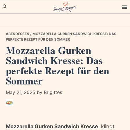
Skip
Skip
Skip
to
to
to
primary
main
primary
navigation
content
sidebar
ABENDESSEN
/ MOZZARELLA GURKEN SANDWICH KRESSE: DAS
PERFEKTE REZEPT FÜR DEN SOMMER
Mozzarella Gurken
Sandwich Kresse: Das
perfekte Rezept für den
Sommer
May 21, 2025
by
Brigittes
Mozzarella Gurken Sandwich Kresse
 klingt