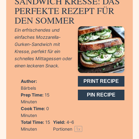
SANDWICH KRESSE: DAS
PERFEKTE REZEPT FÜR
DEN SOMMER
Ein erfrischendes und
einfaches Mozzarella-
Gurken-Sandwich mit
Kresse, perfekt für ein
schnelles Mittagessen oder
einen leckeren Snack.
Author:
PRINT RECIPE
Bärbels
Prep Time:
15
PIN RECIPE
Minuten
Cook Time:
0
Minuten
Total Time:
15
Yield:
4
–
6
Minuten
Portionen
1
x