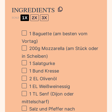
INGREDIENTS
1X
2X
3X
SCALE
1
Baguette (am besten vom
Vortag)
200g
Mozzarella (am Stück oder
in Scheiben)
1
Salatgurke
1
Bund Kresse
2
EL Olivenöl
1
EL Weißweinessig
1
TL Senf (Dijon oder
mittelscharf)
Salz und Pfeffer nach