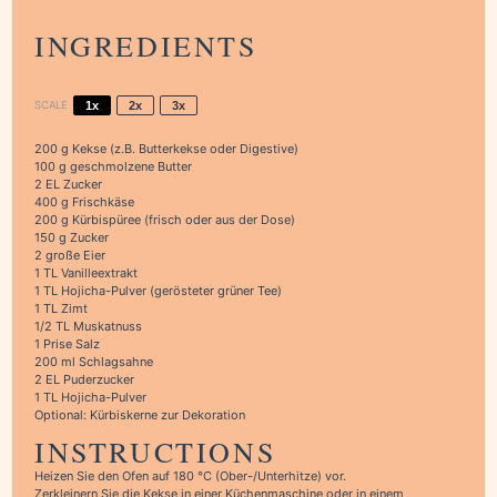
INGREDIENTS
SCALE
1x
2x
3x
200 g
Kekse (z.B. Butterkekse oder Digestive)
100 g
geschmolzene Butter
2
EL Zucker
400 g
Frischkäse
200 g
Kürbispüree (frisch oder aus der Dose)
150 g
Zucker
2
große Eier
1
TL Vanilleextrakt
1
TL Hojicha-Pulver (gerösteter grüner Tee)
1
TL Zimt
1/2
TL Muskatnuss
1
Prise Salz
200
ml Schlagsahne
2
EL Puderzucker
1
TL Hojicha-Pulver
Optional: Kürbiskerne zur Dekoration
INSTRUCTIONS
Heizen Sie den Ofen auf 180 °C (Ober-/Unterhitze) vor.
Zerkleinern Sie die Kekse in einer Küchenmaschine oder in einem