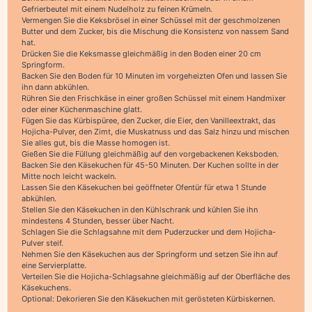
Gefrierbeutel mit einem Nudelholz zu feinen Krümeln.
Vermengen Sie die Keksbrösel in einer Schüssel mit der geschmolzenen
Butter und dem Zucker, bis die Mischung die Konsistenz von nassem Sand
hat.
Drücken Sie die Keksmasse gleichmäßig in den Boden einer 20 cm
Springform.
Backen Sie den Boden für 10 Minuten im vorgeheizten Ofen und lassen Sie
ihn dann abkühlen.
Rühren Sie den Frischkäse in einer großen Schüssel mit einem Handmixer
oder einer Küchenmaschine glatt.
Fügen Sie das Kürbispüree, den Zucker, die Eier, den Vanilleextrakt, das
Hojicha-Pulver, den Zimt, die Muskatnuss und das Salz hinzu und mischen
Sie alles gut, bis die Masse homogen ist.
Gießen Sie die Füllung gleichmäßig auf den vorgebackenen Keksboden.
Backen Sie den Käsekuchen für 45-50 Minuten. Der Kuchen sollte in der
Mitte noch leicht wackeln.
Lassen Sie den Käsekuchen bei geöffneter Ofentür für etwa 1 Stunde
abkühlen.
Stellen Sie den Käsekuchen in den Kühlschrank und kühlen Sie ihn
mindestens 4 Stunden, besser über Nacht.
Schlagen Sie die Schlagsahne mit dem Puderzucker und dem Hojicha-
Pulver steif.
Nehmen Sie den Käsekuchen aus der Springform und setzen Sie ihn auf
eine Servierplatte.
Verteilen Sie die Hojicha-Schlagsahne gleichmäßig auf der Oberfläche des
Käsekuchens.
Optional: Dekorieren Sie den Käsekuchen mit gerösteten Kürbiskernen.