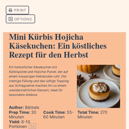
Mini Kürbis Hojicha
Käsekuchen: Ein köstliches
Rezept für den Herbst
Ein herbstlicher Käsekuchen mit
Kürbispüree und Hojicha-Pulver, der auf
einem knusprigen Keksboden ruht. Die
cremige Füllung und das luftige Topping
aus Schlagsahne machen ihn zu einem
unwiderstehlichen Dessert, ideal für
besondere Anlässe.
Author:
Bärbels
Prep Time:
30
Cook Time:
55-
Total Time:
270
Minuten
60 Minuten
Minuten
Yield:
8
-
10
Portionen
1
x