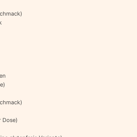
eschmack)
k
ben
e)
eschmack)
r Dose)