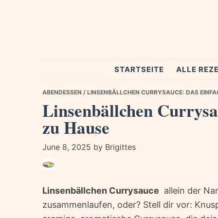
Skip
Skip
Skip
to
to
to
primary
main
primary
navigation
content
sidebar
Spezial
STARTSEITE
ALLE REZ
Rezepte
ABENDESSEN
/ LINSENBÄLLCHEN CURRYSAUCE: DAS EINFA
Linsenbällchen Currysa
zu Hause
June 8, 2025
by
Brigittes
Linsenbällchen Currysauce
 allein der 
zusammenlaufen, oder? Stell dir vor: Knusp