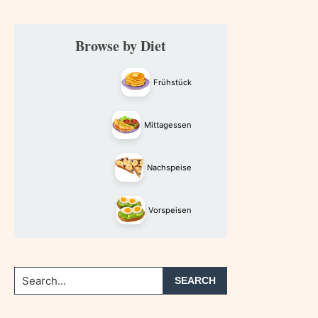
Primary
Browse by Diet
Sidebar
Frühstück
Mittagessen
Nachspeise
Vorspeisen
Search...