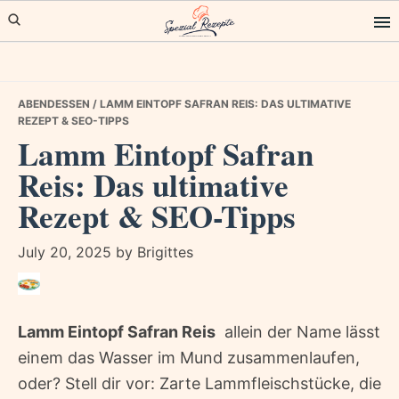
Skip
Skip
Skip
to
to
to
primary
main
primary
navigation
content
sidebar
ABENDESSEN
/ LAMM EINTOPF SAFRAN REIS: DAS ULTIMATIVE
REZEPT & SEO-TIPPS
Lamm Eintopf Safran
Reis: Das ultimative
Rezept & SEO-Tipps
July 20, 2025
by
Brigittes
Lamm Eintopf Safran Reis
 allein der Name lässt
einem das Wasser im Mund zusammenlaufen,
oder? Stell dir vor: Zarte Lammfleischstücke, die