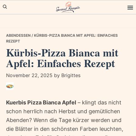
Skip
Skip
Skip
to
to
to
primary
main
primary
navigation
content
sidebar
ABENDESSEN
/ KÜRBIS-PIZZA BIANCA MIT APFEL: EINFACHES
REZEPT
Kürbis-Pizza Bianca mit
Apfel: Einfaches Rezept
November 22, 2025
by
Brigittes
Kuerbis Pizza Bianca Apfel
– klingt das nicht
schon herrlich nach Herbst und gemütlichen
Abenden? Wenn die Tage kürzer werden und
die Blätter in den schönsten Farben leuchten,