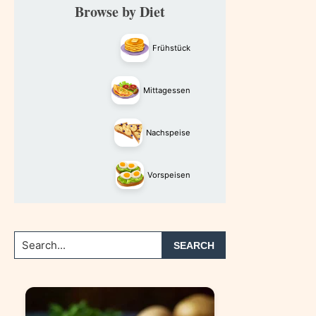
Primary
Browse by Diet
Sidebar
Frühstück
Mittagessen
Nachspeise
Vorspeisen
Search...