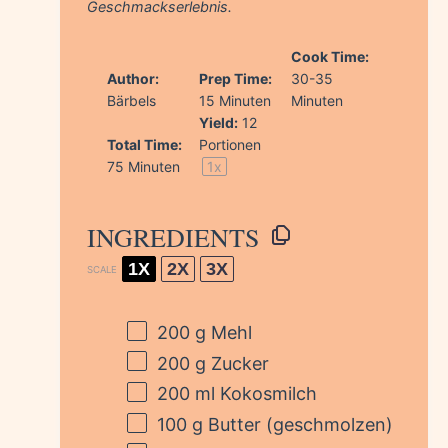
Geschmackserlebnis.
Cook Time:
Author:
Prep Time:
30-35
Bärbels
15 Minuten
Minuten
Yield:
12
Total Time:
Portionen
75 Minuten
1
x
INGREDIENTS
1X
2X
3X
SCALE
200 g
Mehl
200 g
Zucker
200
ml Kokosmilch
100 g
Butter (geschmolzen)