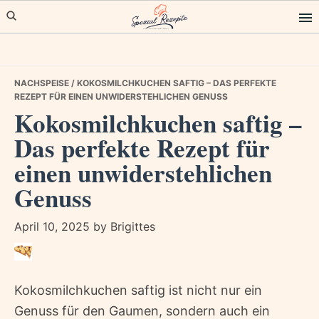
Skip
Skip
Skip
to
to
to
primary
main
primary
navigation
content
sidebar
NACHSPEISE
/ KOKOSMILCHKUCHEN SAFTIG – DAS PERFEKTE
REZEPT FÜR EINEN UNWIDERSTEHLICHEN GENUSS
Kokosmilchkuchen saftig –
Das perfekte Rezept für
einen unwiderstehlichen
Genuss
April 10, 2025
by
Brigittes
Kokosmilchkuchen saftig ist nicht nur ein
Genuss für den Gaumen, sondern auch ein