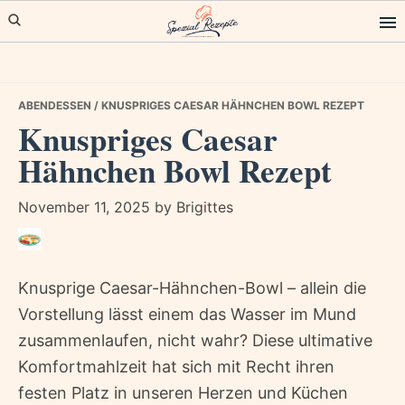
Skip
Skip
Skip
to
to
to
primary
main
primary
navigation
content
sidebar
ABENDESSEN
/ KNUSPRIGES CAESAR HÄHNCHEN BOWL REZEPT
Knuspriges Caesar
Hähnchen Bowl Rezept
November 11, 2025
by
Brigittes
Knusprige Caesar-Hähnchen-Bowl – allein die
Vorstellung lässt einem das Wasser im Mund
zusammenlaufen, nicht wahr? Diese ultimative
Komfortmahlzeit hat sich mit Recht ihren
festen Platz in unseren Herzen und Küchen