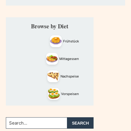
Primary
Browse by Diet
Sidebar
Frühstück
Mittagessen
Nachspeise
Vorspeisen
Search...