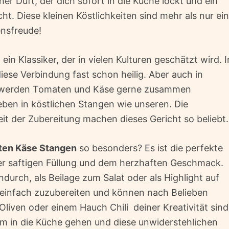
er Duft, der dich sofort in die Küche lockt und ein
t. Diese kleinen Köstlichkeiten sind mehr als nur ein
ensfreude!
in Klassiker, der in vielen Kulturen geschätzt wird. I
diese Verbindung fast schon heilig. Aber auch in
r werden Tomaten und Käse gerne zusammen
 eben in köstlichen Stangen wie unseren. Die
keit der Zubereitung machen dieses Gericht so beliebt.
ten Käse Stangen
so besonders? Es ist die perfekte
er saftigen Füllung und dem herzhaften Geschmack.
endurch, als Beilage zum Salat oder als Highlight auf
r einfach zuzubereiten und können nach Belieben
Oliven oder einem Hauch Chili  deiner Kreativität sind
m in die Küche gehen und diese unwiderstehlichen