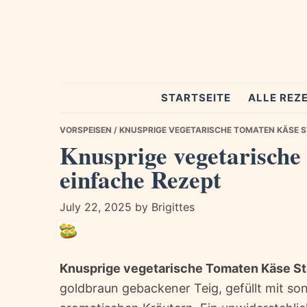
Skip
Skip
Skip
to
to
to
primary
main
primary
navigation
content
sidebar
Spezial
STARTSEITE
ALLE REZ
Rezepte
VORSPEISEN
/ KNUSPRIGE VEGETARISCHE TOMATEN KÄSE S
Knusprige vegetarische
einfache Rezept
July 22, 2025
by
Brigittes
Knusprige vegetarische Tomaten Käse S
goldbraun gebackener Teig, gefüllt mit 