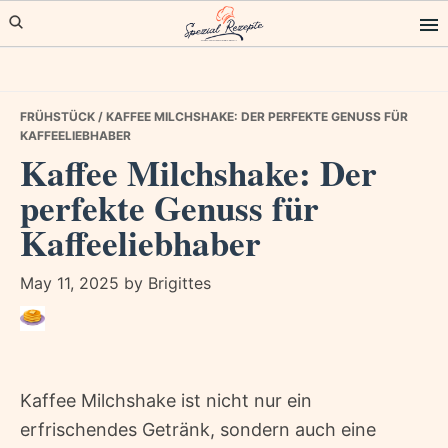
Skip
Skip
Skip
to
to
to
primary
main
primary
navigation
content
sidebar
FRÜHSTÜCK
/ KAFFEE MILCHSHAKE: DER PERFEKTE GENUSS FÜR
KAFFEELIEBHABER
Kaffee Milchshake: Der
perfekte Genuss für
Kaffeeliebhaber
May 11, 2025
by
Brigittes
Kaffee Milchshake ist nicht nur ein
erfrischendes Getränk, sondern auch eine