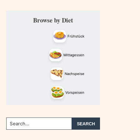
Primary
Browse by Diet
Sidebar
Frühstück
Mittagessen
Nachspeise
Vorspeisen
Search...