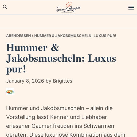
Skip
Skip
Skip
to
to
to
primary
main
primary
navigation
content
sidebar
ABENDESSEN
/ HUMMER & JAKOBSMUSCHELN: LUXUS PUR!
Hummer &
Jakobsmuscheln: Luxus
pur!
January 8, 2026
by
Brigittes
Hummer und Jakobsmuscheln – allein die
Vorstellung lässt Kenner und Liebhaber
erlesener Gaumenfreuden ins Schwärmen
geraten. Diese luxuriöse Kombination aus dem