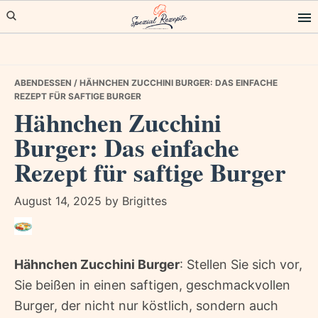
Skip
Skip
Skip
to
to
to
primary
main
primary
navigation
content
sidebar
ABENDESSEN
/ HÄHNCHEN ZUCCHINI BURGER: DAS EINFACHE
REZEPT FÜR SAFTIGE BURGER
Hähnchen Zucchini
Burger: Das einfache
Rezept für saftige Burger
August 14, 2025
by
Brigittes
Hähnchen Zucchini Burger
: Stellen Sie sich vor,
Sie beißen in einen saftigen, geschmackvollen
Burger, der nicht nur köstlich, sondern auch