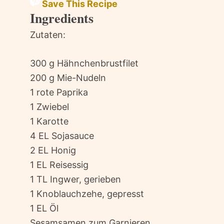
Save This Recipe
Ingredients
Zutaten:
300 g Hähnchenbrustfilet
200 g Mie-Nudeln
1 rote Paprika
1 Zwiebel
1 Karotte
4 EL Sojasauce
2 EL Honig
1 EL Reisessig
1 TL Ingwer, gerieben
1 Knoblauchzehe, gepresst
1 EL Öl
Sesamsamen zum Garnieren