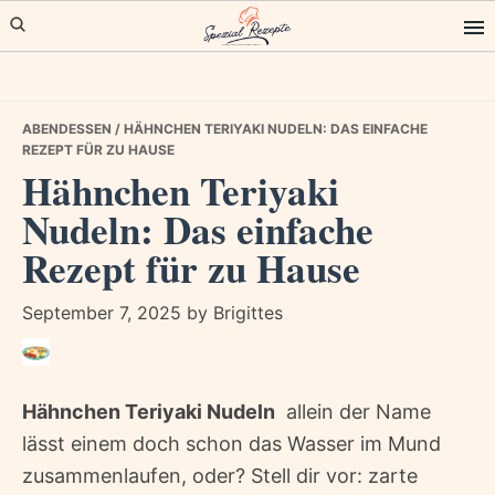
Skip
Skip
Skip
to
to
to
primary
main
primary
navigation
content
sidebar
ABENDESSEN
/ HÄHNCHEN TERIYAKI NUDELN: DAS EINFACHE
REZEPT FÜR ZU HAUSE
Hähnchen Teriyaki
Nudeln: Das einfache
Rezept für zu Hause
September 7, 2025
by
Brigittes
Hähnchen Teriyaki Nudeln
 allein der Name
lässt einem doch schon das Wasser im Mund
zusammenlaufen, oder? Stell dir vor: zarte