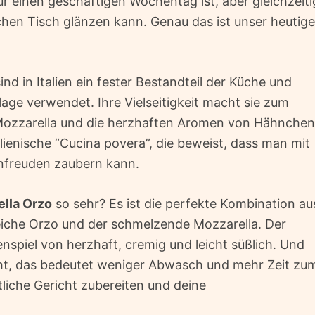
für einen geschäftigen Wochentag ist, aber gleichzeiti
lichen Tisch glänzen kann. Genau das ist unser heutig
ind in Italien ein fester Bestandteil der Küche und
lage verwendet. Ihre Vielseitigkeit macht sie zum
 Mozzarella und die herzhaften Aromen von Hähnchen
lienische “Cucina povera”, die beweist, dass man mit
nfreuden zaubern kann.
lla Orzo
so sehr? Es ist die perfekte Kombination au
eiche Orzo und der schmelzende Mozzarella. Der
piel von herzhaft, cremig und leicht süßlich. Und
cht, das bedeutet weniger Abwasch und mehr Zeit zu
liche Gericht zubereiten und deine