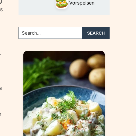
g
Vorspeisen
es
Search...
.
s
m