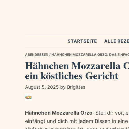
Skip
Skip
Skip
to
to
to
primary
main
primary
navigation
content
sidebar
Spezial
STARTSEITE
ALLE REZ
Rezepte
ABENDESSEN
/ HÄHNCHEN MOZZARELLA ORZO: DAS EINFAC
Hähnchen Mozzarella Or
ein köstliches Gericht
August 5, 2025
by
Brigittes
Hähnchen Mozzarella Orzo
: Stell dir vor
einfängt und dich mit jedem Bissen in eine