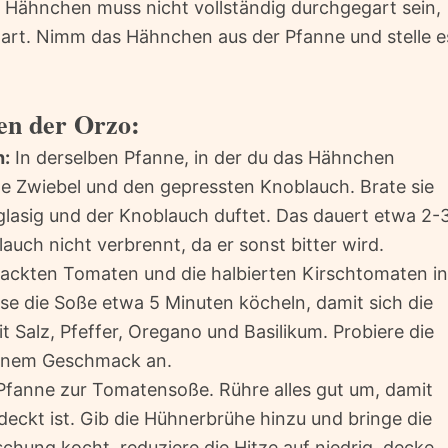
 Hähnchen muss nicht vollständig durchgegart sein,
gart. Nimm das Hähnchen aus der Pfanne und stelle e
en der Orzo:
h:
In derselben Pfanne, in der du das Hähnchen
te Zwiebel und den gepressten Knoblauch. Brate sie
l glasig und der Knoblauch duftet. Das dauert etwa 2-
auch nicht verbrennt, da er sonst bitter wird.
ackten Tomaten und die halbierten Kirschtomaten in
sse die Soße etwa 5 Minuten köcheln, damit sich die
 Salz, Pfeffer, Oregano und Basilikum. Probiere die
einem Geschmack an.
 Pfanne zur Tomatensoße. Rühre alles gut um, damit
eckt ist. Gib die Hühnerbrühe hinzu und bringe die
hung kocht, reduziere die Hitze auf niedrig, decke