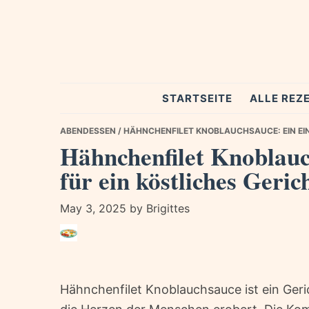
Skip
Skip
Skip
to
to
to
primary
main
primary
navigation
content
sidebar
Spezial
STARTSEITE
ALLE REZ
Rezepte
ABENDESSEN
/ HÄHNCHENFILET KNOBLAUCHSAUCE: EIN EIN
Hähnchenfilet Knoblauc
für ein köstliches Geric
May 3, 2025
by
Brigittes
Hähnchenfilet Knoblauchsauce ist ein Geri