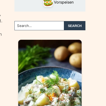
Vorspeisen
,
t.
Search...
n