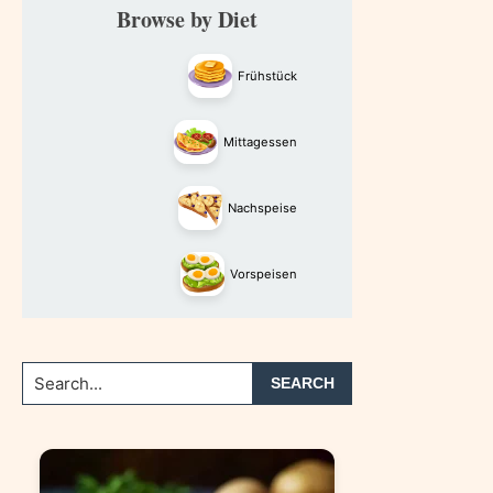
Primary
Browse by Diet
Sidebar
Frühstück
Mittagessen
Nachspeise
Vorspeisen
Search...