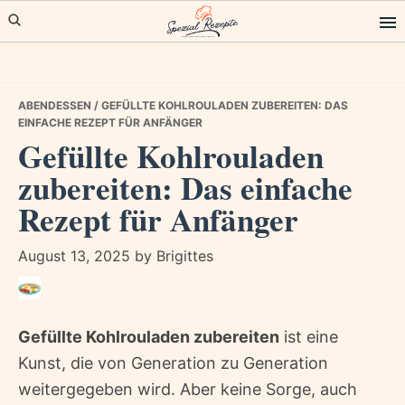
Skip
Skip
Skip
to
to
to
primary
main
primary
navigation
content
sidebar
ABENDESSEN
/ GEFÜLLTE KOHLROULADEN ZUBEREITEN: DAS
EINFACHE REZEPT FÜR ANFÄNGER
Gefüllte Kohlrouladen
zubereiten: Das einfache
Rezept für Anfänger
August 13, 2025
by
Brigittes
Gefüllte Kohlrouladen zubereiten
ist eine
Kunst, die von Generation zu Generation
weitergegeben wird. Aber keine Sorge, auch