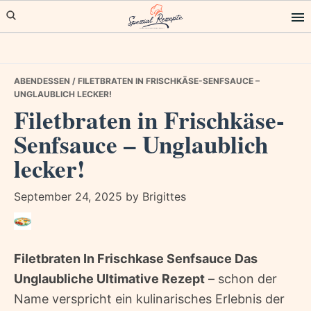
Skip
Skip
Skip
to
to
to
primary
main
primary
navigation
content
sidebar
ABENDESSEN
/ FILETBRATEN IN FRISCHKÄSE-SENFSAUCE –
UNGLAUBLICH LECKER!
Filetbraten in Frischkäse-
Senfsauce – Unglaublich
lecker!
September 24, 2025
by
Brigittes
Filetbraten In Frischkase Senfsauce Das
Unglaubliche Ultimative Rezept
– schon der
Name verspricht ein kulinarisches Erlebnis der