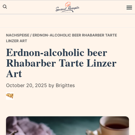
Skip
Skip
Skip
to
to
to
primary
main
primary
navigation
content
sidebar
NACHSPEISE
/ ERDNON-ALCOHOLIC BEER RHABARBER TARTE
LINZER ART
Erdnon-alcoholic beer
Rhabarber Tarte Linzer
Art
October 20, 2025
by
Brigittes