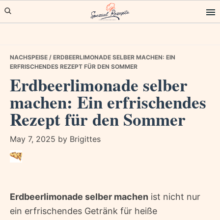
Skip
Skip
Skip
to
to
to
primary
main
primary
navigation
content
sidebar
NACHSPEISE
/ ERDBEERLIMONADE SELBER MACHEN: EIN
ERFRISCHENDES REZEPT FÜR DEN SOMMER
Erdbeerlimonade selber
machen: Ein erfrischendes
Rezept für den Sommer
May 7, 2025
by
Brigittes
Erdbeerlimonade selber machen
ist nicht nur
ein erfrischendes Getränk für heiße