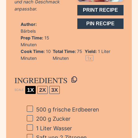
und nach Geschmack
anpassbar.
PRINT RECIPE
PIN RECIPE
Author:
Bärbels
Prep Time:
15
Minuten
Cook Time:
10
Total Time:
75
Yield:
1
Liter
Minuten
Minuten
1
x
INGREDIENTS
1X
2X
3X
SCALE
500 g
frische Erdbeeren
200 g
Zucker
1
Liter Wasser
Saft von
2
Zitronen